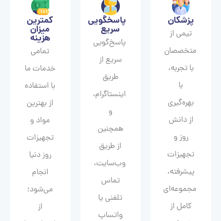
پزشکان
پاسخگویی
کمترین
سریع
میزان
تیمی از
هزینه
پاسخ‌گویی
متخصصان
تمامی
سریع از
با تجربه،
خدمات ما
طریق
با
با استفاده
اینستاگرام،
بهره‌گیری
از بهترین
و
از دانش
مواد و
همچنین
روز و
تجهیزات
از طریق
تجهیزات
روز دنیا
وب‌سایت،
پیشرفته،
انجام
تماس
مجموعه‌ای
می‌شود؛
تلفنی یا
کامل از
از
واتساپ