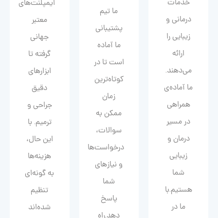
خدمات
ایمپلنت‌های
ما تیم
درمانی و
معتبر
پشتیبانی
زیبایی را
جهانی
ما آماده
ارائه
گرفته تا
است تا در
می‌دهند.
ابزارهای
کوتاه‌ترین
ما آماده‌ی
دقیق
زمان
همراهی
جراحی و
ممکن به
در مسیر
ترمیم. با
سوالات،
درمان و
این حال،
درخواست‌ها
زیبایی‌
هزینه‌ها
و نیازهای
شما
به گونه‌ای
شما
هستیم.با
تنظیم
پاسخ
ما در
شده‌اند
دهد.راه