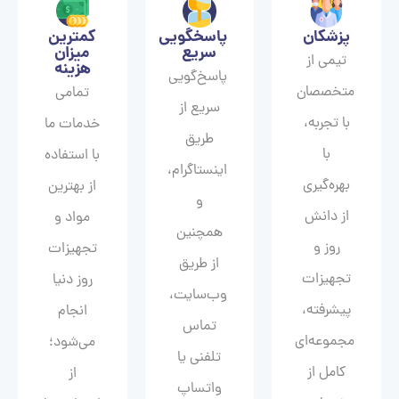
پزشکان
پاسخگویی
کمترین
سریع
میزان
تیمی از
هزینه
پاسخ‌گویی
متخصصان
تمامی
سریع از
با تجربه،
خدمات ما
طریق
با
با استفاده
اینستاگرام،
بهره‌گیری
از بهترین
و
از دانش
مواد و
همچنین
روز و
تجهیزات
از طریق
تجهیزات
روز دنیا
وب‌سایت،
پیشرفته،
انجام
تماس
مجموعه‌ای
می‌شود؛
تلفنی یا
کامل از
از
واتساپ