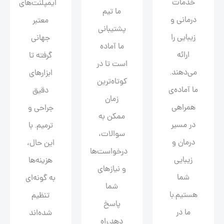
خدمات
ایمپلنت‌های
ما تیم
درمانی و
معتبر
پشتیبانی
زیبایی را
جهانی
ما آماده
ارائه
گرفته تا
است تا در
می‌دهند.
ابزارهای
کوتاه‌ترین
ما آماده‌ی
دقیق
زمان
همراهی
جراحی و
ممکن به
در مسیر
ترمیم. با
سوالات،
درمان و
این حال،
درخواست‌ها
زیبایی‌
هزینه‌ها
و نیازهای
شما
به گونه‌ای
شما
هستیم.با
تنظیم
پاسخ
ما در
شده‌اند
دهد.راه