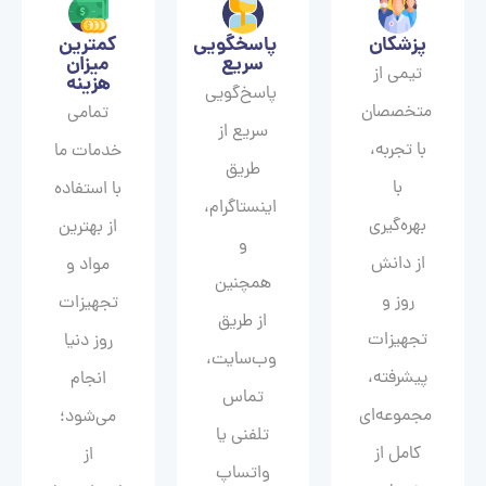
پزشکان
پاسخگویی
کمترین
سریع
میزان
تیمی از
هزینه
پاسخ‌گویی
متخصصان
تمامی
سریع از
با تجربه،
خدمات ما
طریق
با
با استفاده
اینستاگرام،
بهره‌گیری
از بهترین
و
از دانش
مواد و
همچنین
روز و
تجهیزات
از طریق
تجهیزات
روز دنیا
وب‌سایت،
پیشرفته،
انجام
تماس
مجموعه‌ای
می‌شود؛
تلفنی یا
کامل از
از
واتساپ