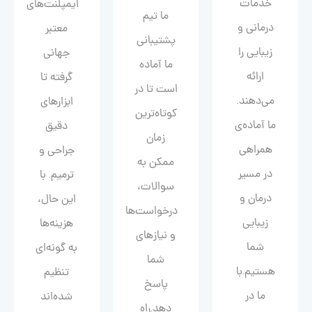
خدمات
ایمپلنت‌های
ما تیم
درمانی و
معتبر
پشتیبانی
زیبایی را
جهانی
ما آماده
ارائه
گرفته تا
است تا در
می‌دهند.
ابزارهای
کوتاه‌ترین
ما آماده‌ی
دقیق
زمان
همراهی
جراحی و
ممکن به
در مسیر
ترمیم. با
سوالات،
درمان و
این حال،
درخواست‌ها
زیبایی‌
هزینه‌ها
و نیازهای
شما
به گونه‌ای
شما
هستیم.با
تنظیم
پاسخ
ما در
شده‌اند
دهد.راه