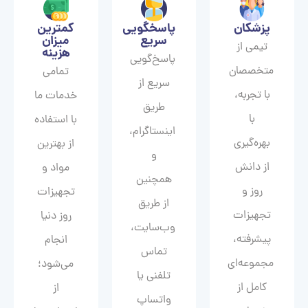
پزشکان
پاسخگویی
کمترین
سریع
میزان
تیمی از
هزینه
پاسخ‌گویی
متخصصان
تمامی
سریع از
با تجربه،
خدمات ما
طریق
با
با استفاده
اینستاگرام،
بهره‌گیری
از بهترین
و
از دانش
مواد و
همچنین
روز و
تجهیزات
از طریق
تجهیزات
روز دنیا
وب‌سایت،
پیشرفته،
انجام
تماس
مجموعه‌ای
می‌شود؛
تلفنی یا
کامل از
از
واتساپ