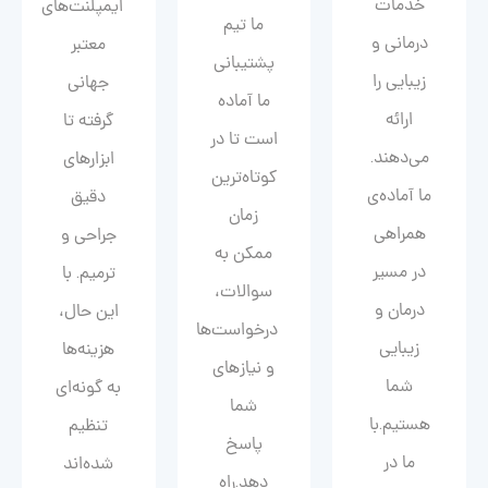
خدمات
ایمپلنت‌های
ما تیم
درمانی و
معتبر
پشتیبانی
زیبایی را
جهانی
ما آماده
ارائه
گرفته تا
است تا در
می‌دهند.
ابزارهای
کوتاه‌ترین
ما آماده‌ی
دقیق
زمان
همراهی
جراحی و
ممکن به
در مسیر
ترمیم. با
سوالات،
درمان و
این حال،
درخواست‌ها
زیبایی‌
هزینه‌ها
و نیازهای
شما
به گونه‌ای
شما
هستیم.با
تنظیم
پاسخ
ما در
شده‌اند
دهد.راه