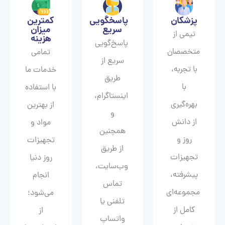
پزشکان
پاسخگویی
کمترین
سریع
میزان
تیمی از
هزینه
پاسخ‌گویی
متخصصان
تمامی
سریع از
با تجربه،
خدمات ما
طریق
با
با استفاده
اینستاگرام،
بهره‌گیری
از بهترین
و
از دانش
مواد و
همچنین
روز و
تجهیزات
از طریق
تجهیزات
روز دنیا
وب‌سایت،
پیشرفته،
انجام
تماس
مجموعه‌ای
می‌شود؛
تلفنی یا
کامل از
از
واتساپ