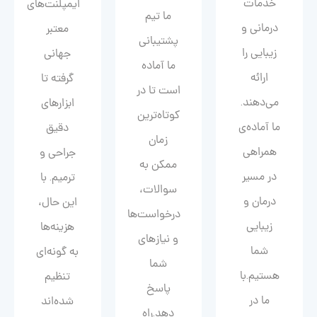
خدمات
ایمپلنت‌های
ما تیم
درمانی و
معتبر
پشتیبانی
زیبایی را
جهانی
ما آماده
ارائه
گرفته تا
است تا در
می‌دهند.
ابزارهای
کوتاه‌ترین
ما آماده‌ی
دقیق
زمان
همراهی
جراحی و
ممکن به
در مسیر
ترمیم. با
سوالات،
درمان و
این حال،
درخواست‌ها
زیبایی‌
هزینه‌ها
و نیازهای
شما
به گونه‌ای
شما
هستیم.با
تنظیم
پاسخ
ما در
شده‌اند
دهد.راه