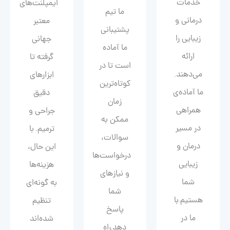
خدمات
ایمپلنت‌های
ما تیم
درمانی و
معتبر
پشتیبانی
زیبایی را
جهانی
ما آماده
ارائه
گرفته تا
است تا در
می‌دهند.
ابزارهای
کوتاه‌ترین
ما آماده‌ی
دقیق
زمان
همراهی
جراحی و
ممکن به
در مسیر
ترمیم. با
سوالات،
درمان و
این حال،
درخواست‌ها
زیبایی‌
هزینه‌ها
و نیازهای
شما
به گونه‌ای
شما
هستیم.با
تنظیم
پاسخ
ما در
شده‌اند
دهد.راه