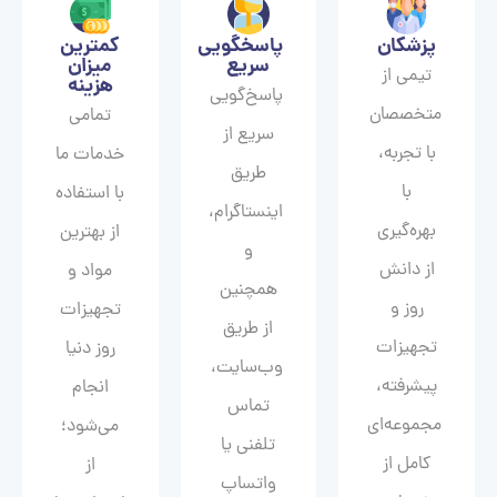
پزشکان
پاسخگویی
کمترین
سریع
میزان
تیمی از
هزینه
پاسخ‌گویی
متخصصان
تمامی
سریع از
با تجربه،
خدمات ما
طریق
با
با استفاده
اینستاگرام،
بهره‌گیری
از بهترین
و
از دانش
مواد و
همچنین
روز و
تجهیزات
از طریق
تجهیزات
روز دنیا
وب‌سایت،
پیشرفته،
انجام
تماس
مجموعه‌ای
می‌شود؛
تلفنی یا
کامل از
از
واتساپ