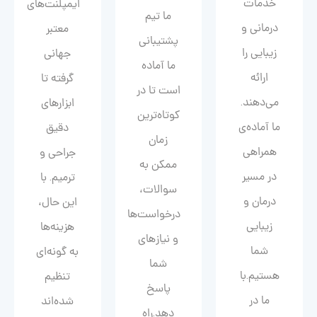
خدمات
ایمپلنت‌های
ما تیم
درمانی و
معتبر
پشتیبانی
زیبایی را
جهانی
ما آماده
ارائه
گرفته تا
است تا در
می‌دهند.
ابزارهای
کوتاه‌ترین
ما آماده‌ی
دقیق
زمان
همراهی
جراحی و
ممکن به
در مسیر
ترمیم. با
سوالات،
درمان و
این حال،
درخواست‌ها
زیبایی‌
هزینه‌ها
و نیازهای
شما
به گونه‌ای
شما
هستیم.با
تنظیم
پاسخ
ما در
شده‌اند
دهد.راه