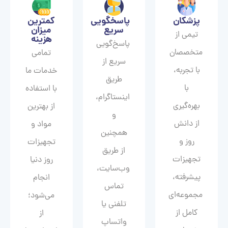
پزشکان
پاسخگویی
کمترین
سریع
میزان
تیمی از
هزینه
پاسخ‌گویی
متخصصان
تمامی
سریع از
با تجربه،
خدمات ما
طریق
با
با استفاده
اینستاگرام،
بهره‌گیری
از بهترین
و
از دانش
مواد و
همچنین
روز و
تجهیزات
از طریق
تجهیزات
روز دنیا
وب‌سایت،
پیشرفته،
انجام
تماس
مجموعه‌ای
می‌شود؛
تلفنی یا
کامل از
از
واتساپ