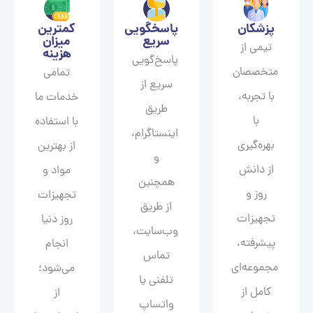
پزشکان
پاسخگویی
کمترین
سریع
میزان
تیمی از
هزینه
پاسخ‌گویی
متخصصان
تمامی
سریع از
با تجربه،
خدمات ما
طریق
با
با استفاده
اینستاگرام،
بهره‌گیری
از بهترین
و
از دانش
مواد و
همچنین
روز و
تجهیزات
از طریق
تجهیزات
روز دنیا
وب‌سایت،
پیشرفته،
انجام
تماس
مجموعه‌ای
می‌شود؛
تلفنی یا
کامل از
از
واتساپ