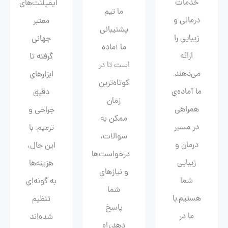
خدمات
ایمپلنت‌های
ما تیم
درمانی و
معتبر
پشتیبانی
زیبایی را
جهانی
ما آماده
ارائه
گرفته تا
است تا در
می‌دهند.
ابزارهای
کوتاه‌ترین
ما آماده‌ی
دقیق
زمان
همراهی
جراحی و
ممکن به
در مسیر
ترمیم. با
سوالات،
درمان و
این حال،
درخواست‌ها
زیبایی‌
هزینه‌ها
و نیازهای
شما
به گونه‌ای
شما
هستیم.با
تنظیم
پاسخ
ما در
شده‌اند
دهد.راه