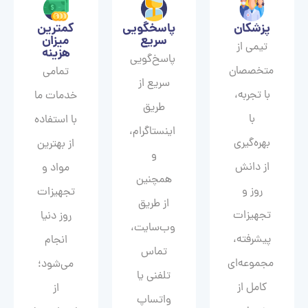
پزشکان
پاسخگویی
کمترین
سریع
میزان
تیمی از
هزینه
پاسخ‌گویی
متخصصان
تمامی
سریع از
با تجربه،
خدمات ما
طریق
با
با استفاده
اینستاگرام،
بهره‌گیری
از بهترین
و
از دانش
مواد و
همچنین
روز و
تجهیزات
از طریق
تجهیزات
روز دنیا
وب‌سایت،
پیشرفته،
انجام
تماس
مجموعه‌ای
می‌شود؛
تلفنی یا
کامل از
از
واتساپ