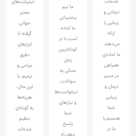
خدمات
ایمپلنت‌های
ما تیم
درمانی و
معتبر
پشتیبانی
زیبایی را
جهانی
ما آماده
ارائه
گرفته تا
است تا در
می‌دهند.
ابزارهای
کوتاه‌ترین
ما آماده‌ی
دقیق
زمان
همراهی
جراحی و
ممکن به
در مسیر
ترمیم. با
سوالات،
درمان و
این حال،
درخواست‌ها
زیبایی‌
هزینه‌ها
و نیازهای
شما
به گونه‌ای
شما
هستیم.با
تنظیم
پاسخ
ما در
شده‌اند
دهد.راه