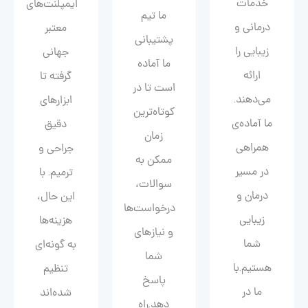
خدمات
ایمپلنت‌های
ما تیم
درمانی و
معتبر
پشتیبانی
زیبایی را
جهانی
ما آماده
ارائه
گرفته تا
است تا در
می‌دهند.
ابزارهای
کوتاه‌ترین
ما آماده‌ی
دقیق
زمان
همراهی
جراحی و
ممکن به
در مسیر
ترمیم. با
سوالات،
درمان و
این حال،
درخواست‌ها
زیبایی‌
هزینه‌ها
و نیازهای
شما
به گونه‌ای
شما
هستیم.با
تنظیم
پاسخ
ما در
شده‌اند
دهد.راه