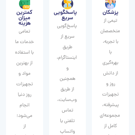
پزشکان
پاسخگویی
کمترین
سریع
میزان
تیمی از
هزینه
پاسخ‌گویی
متخصصان
تمامی
سریع از
با تجربه،
خدمات ما
طریق
با
با استفاده
اینستاگرام،
بهره‌گیری
از بهترین
و
از دانش
مواد و
همچنین
روز و
تجهیزات
از طریق
تجهیزات
روز دنیا
وب‌سایت،
پیشرفته،
انجام
تماس
مجموعه‌ای
می‌شود؛
تلفنی یا
کامل از
از
واتساپ