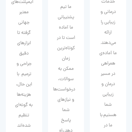
خدمات
ایمپلنت‌های
ما تیم
درمانی و
معتبر
پشتیبانی
زیبایی را
جهانی
ما آماده
ارائه
گرفته تا
است تا در
می‌دهند.
ابزارهای
کوتاه‌ترین
ما آماده‌ی
دقیق
زمان
همراهی
جراحی و
ممکن به
در مسیر
ترمیم. با
سوالات،
درمان و
این حال،
درخواست‌ها
زیبایی‌
هزینه‌ها
و نیازهای
شما
به گونه‌ای
شما
هستیم.با
تنظیم
پاسخ
ما در
شده‌اند
دهد.راه