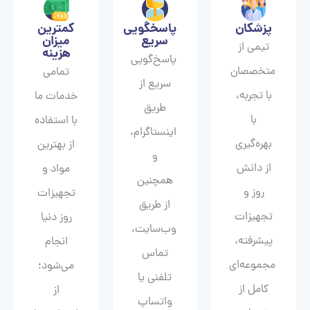
پزشکان
پاسخگویی
کمترین
سریع
میزان
تیمی از
هزینه
پاسخ‌گویی
متخصصان
تمامی
سریع از
با تجربه،
خدمات ما
طریق
با
با استفاده
اینستاگرام،
بهره‌گیری
از بهترین
و
از دانش
مواد و
همچنین
روز و
تجهیزات
از طریق
تجهیزات
روز دنیا
وب‌سایت،
پیشرفته،
انجام
تماس
مجموعه‌ای
می‌شود؛
تلفنی یا
کامل از
از
واتساپ