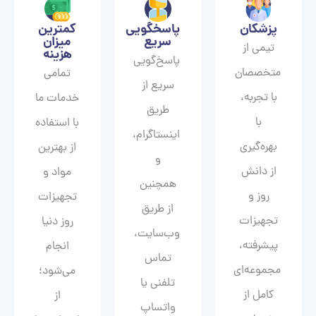
پزشکان
پاسخگویی
کمترین
سریع
میزان
تیمی از
هزینه
پاسخ‌گویی
متخصصان
تمامی
سریع از
با تجربه،
خدمات ما
طریق
با
با استفاده
اینستاگرام،
بهره‌گیری
از بهترین
و
از دانش
مواد و
همچنین
روز و
تجهیزات
از طریق
تجهیزات
روز دنیا
وب‌سایت،
پیشرفته،
انجام
تماس
مجموعه‌ای
می‌شود؛
تلفنی یا
کامل از
از
واتساپ