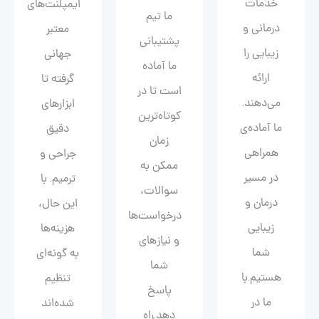
خدمات
ایمپلنت‌های
ما تیم
درمانی و
معتبر
پشتیبانی
زیبایی را
جهانی
ما آماده
ارائه
گرفته تا
است تا در
می‌دهند.
ابزارهای
کوتاه‌ترین
ما آماده‌ی
دقیق
زمان
همراهی
جراحی و
ممکن به
در مسیر
ترمیم. با
سوالات،
درمان و
این حال،
درخواست‌ها
زیبایی‌
هزینه‌ها
و نیازهای
شما
به گونه‌ای
شما
هستیم.با
تنظیم
پاسخ
ما در
شده‌اند
دهد.راه