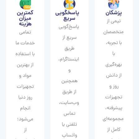
پزشکان
پاسخگویی
کمترین
سریع
میزان
تیمی از
هزینه
پاسخ‌گویی
متخصصان
تمامی
سریع از
با تجربه،
خدمات ما
طریق
با
با استفاده
اینستاگرام،
بهره‌گیری
از بهترین
و
از دانش
مواد و
همچنین
روز و
تجهیزات
از طریق
تجهیزات
روز دنیا
وب‌سایت،
پیشرفته،
انجام
تماس
مجموعه‌ای
می‌شود؛
تلفنی یا
کامل از
از
واتساپ