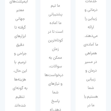
خدمات
ایمپلنت‌های
ما تیم
درمانی و
معتبر
پشتیبانی
زیبایی را
جهانی
ما آماده
ارائه
گرفته تا
است تا در
می‌دهند.
ابزارهای
کوتاه‌ترین
ما آماده‌ی
دقیق
زمان
همراهی
جراحی و
ممکن به
در مسیر
ترمیم. با
سوالات،
درمان و
این حال،
درخواست‌ها
زیبایی‌
هزینه‌ها
و نیازهای
شما
به گونه‌ای
شما
هستیم.با
تنظیم
پاسخ
ما در
شده‌اند
دهد.راه