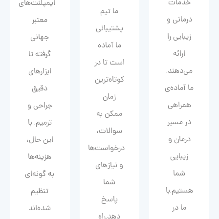
خدمات
ایمپلنت‌های
ما تیم
درمانی و
معتبر
پشتیبانی
زیبایی را
جهانی
ما آماده
ارائه
گرفته تا
است تا در
می‌دهند.
ابزارهای
کوتاه‌ترین
ما آماده‌ی
دقیق
زمان
همراهی
جراحی و
ممکن به
در مسیر
ترمیم. با
سوالات،
درمان و
این حال،
درخواست‌ها
زیبایی‌
هزینه‌ها
و نیازهای
شما
به گونه‌ای
شما
هستیم.با
تنظیم
پاسخ
ما در
شده‌اند
دهد.راه