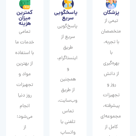
پزشکان
پاسخگویی
کمترین
سریع
میزان
تیمی از
هزینه
پاسخ‌گویی
متخصصان
تمامی
سریع از
با تجربه،
خدمات ما
طریق
با
با استفاده
اینستاگرام،
بهره‌گیری
از بهترین
و
از دانش
مواد و
همچنین
روز و
تجهیزات
از طریق
تجهیزات
روز دنیا
وب‌سایت،
پیشرفته،
انجام
تماس
مجموعه‌ای
می‌شود؛
تلفنی یا
کامل از
از
واتساپ