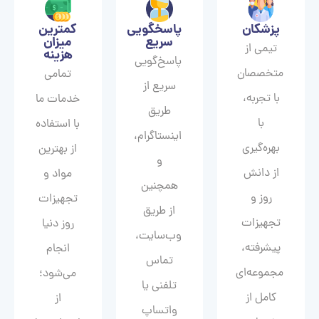
پزشکان
پاسخگویی
کمترین
سریع
میزان
تیمی از
هزینه
پاسخ‌گویی
متخصصان
تمامی
سریع از
با تجربه،
خدمات ما
طریق
با
با استفاده
اینستاگرام،
بهره‌گیری
از بهترین
و
از دانش
مواد و
همچنین
روز و
تجهیزات
از طریق
تجهیزات
روز دنیا
وب‌سایت،
پیشرفته،
انجام
تماس
مجموعه‌ای
می‌شود؛
تلفنی یا
کامل از
از
واتساپ