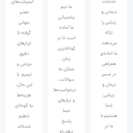
خدمات
ایمپلنت‌های
ما تیم
درمانی و
معتبر
پشتیبانی
زیبایی را
جهانی
ما آماده
ارائه
گرفته تا
است تا در
می‌دهند.
ابزارهای
کوتاه‌ترین
ما آماده‌ی
دقیق
زمان
همراهی
جراحی و
ممکن به
در مسیر
ترمیم. با
سوالات،
درمان و
این حال،
درخواست‌ها
زیبایی‌
هزینه‌ها
و نیازهای
شما
به گونه‌ای
شما
هستیم.با
تنظیم
پاسخ
ما در
شده‌اند
دهد.راه