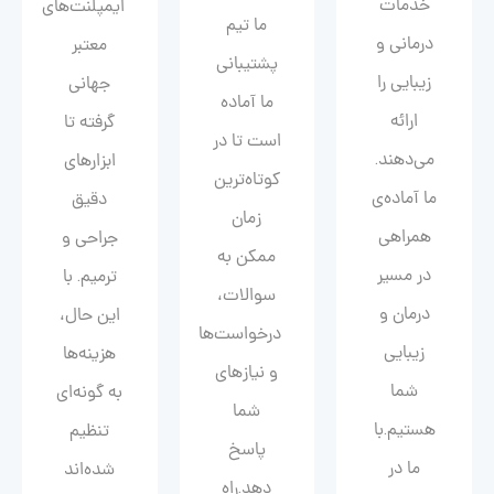
خدمات
ایمپلنت‌های
ما تیم
درمانی و
معتبر
پشتیبانی
زیبایی را
جهانی
ما آماده
ارائه
گرفته تا
است تا در
می‌دهند.
ابزارهای
کوتاه‌ترین
ما آماده‌ی
دقیق
زمان
همراهی
جراحی و
ممکن به
در مسیر
ترمیم. با
سوالات،
درمان و
این حال،
درخواست‌ها
زیبایی‌
هزینه‌ها
و نیازهای
شما
به گونه‌ای
شما
هستیم.با
تنظیم
پاسخ
ما در
شده‌اند
دهد.راه