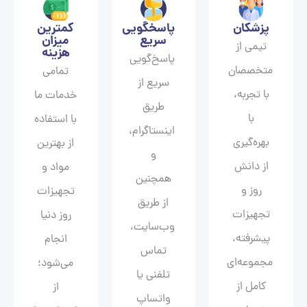
پزشکان
پاسخگویی
کمترین
سریع
میزان
تیمی از
هزینه
پاسخ‌گویی
متخصصان
تمامی
سریع از
با تجربه،
خدمات ما
طریق
با
با استفاده
اینستاگرام،
بهره‌گیری
از بهترین
و
از دانش
مواد و
همچنین
روز و
تجهیزات
از طریق
تجهیزات
روز دنیا
وب‌سایت،
پیشرفته،
انجام
تماس
مجموعه‌ای
می‌شود؛
تلفنی یا
کامل از
از
واتساپ